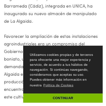
Barrameda (Cádiz), integrada en UNICA, ha
inaugurado su nuevo almacén de manipulado
de La Algaida.
Favorecer la ampliación de estas instalaciones
agroindustriales era un compromiso del
Gobierno local, y tiene su origen en el cultivo del
Utilizamos cookies propias y de terceros
boniato, un tubérculo cada vez más
para ofrecerte una mejor experiencia y
servicio, de acuerdo a tus hábitos de
demandado en Europa Central, y del que La
navegación. Si continúas navegando,
Algaida es uno de los principales centros de
consideramos que aceptas su uso.
Puedes obtener más información en
producción de la provincia, donde se
nuestra
Política de Cookies
encuentran la mitad de las dos mil hectáreas de
este cultivo que hay en Cádiz.
CONTINUAR