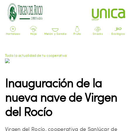
Hortalizas
Hoja
Melón y Sandía
Fruta
Snacks
Ecológico
Toda la actualidad de tu cooperativa
Hace 7 años, actualizada el 28/04/2024 a las 18:04h GMT
Inauguración de la
nueva nave de Virgen
del Rocío
Virgen del Rocío, cooperativa de Sanlúcar de